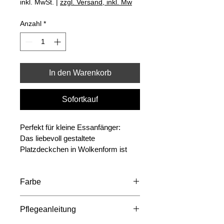
inkl. MwSt.
|
zzgl. Versand, inkl. Mw
Anzahl
*
In den Warenkorb
Sofortkauf
Perfekt für kleine Essanfänger:
Das liebevoll gestaltete 
Platzdeckchen in Wolkenform ist 
der ideale Begleiter ab der Beikost-
Phase und unterstützt Dein Kind 
Farbe
spielerisch beim Essenlernen.
Hochwertige Verarbeitung:
Pistazie
Dank seiner erstklassigen Qualität 
Pflegeanleitung
haftet das Platzdeckchen sicher auf 