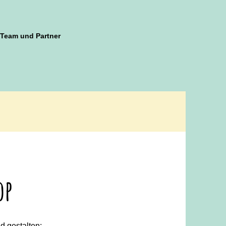
Team und Partner
op
d gestalten: